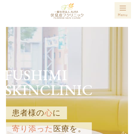
ホーム
クリニック紹介
アクセス
院長紹介
FUSHIMI
一般皮膚科
SKINCLINIC
美容皮膚科
メディア掲載
患者様の
心
に
料金表
寄り添った
医療を。
採用情報